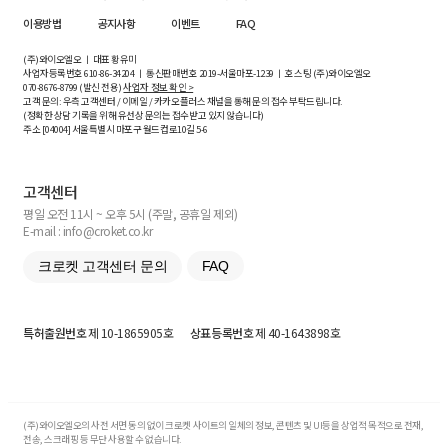
이용방법
공지사항
이벤트
FAQ
(주)와이오엘오 ㅣ 대표 황유미
사업자등록번호
610-86-34204
ㅣ 통신판매번호 2019-서울마포-1239 ㅣ 호스팅 (주)와이오엘오
070-8676-8799 (발신 전용)
사업자 정보 확인 >
고객 문의: 우측 고객센터 / 이메일 / 카카오플러스 채널을 통해 문의 접수 부탁드립니다.
(정확한 상담 기록을 위해 유선상 문의는 접수받고 있지 않습니다)
주소 [
04004
] 서울특별시 마포구 월드컵로10길
5-6
고객센터
평일 오전 11시 ~ 오후 5시 (주말, 공휴일 제외)
E-mail : info@croket.co.kr
크로켓 고객센터 문의
FAQ
특허출원번호
제 10-1865905호
상표등록번호
제 40-1643898호
(주)와이오엘오의 사전 서면 동의 없이 크로켓 사이트의 일체의 정보, 콘텐츠 및 UI등을 상업적 목적으로 전재,
전송, 스크래핑 등 무단 사용할 수 없습니다.