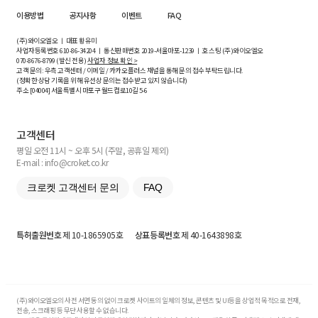
이용방법
공지사항
이벤트
FAQ
(주)와이오엘오 ㅣ 대표 황유미
사업자등록번호
610-86-34204
ㅣ 통신판매번호 2019-서울마포-1239 ㅣ 호스팅 (주)와이오엘오
070-8676-8799 (발신 전용)
사업자 정보 확인 >
고객 문의: 우측 고객센터 / 이메일 / 카카오플러스 채널을 통해 문의 접수 부탁드립니다.
(정확한 상담 기록을 위해 유선상 문의는 접수받고 있지 않습니다)
주소 [
04004
] 서울특별시 마포구 월드컵로10길
5-6
고객센터
평일 오전 11시 ~ 오후 5시 (주말, 공휴일 제외)
E-mail : info@croket.co.kr
크로켓 고객센터 문의
FAQ
특허출원번호
제 10-1865905호
상표등록번호
제 40-1643898호
(주)와이오엘오의 사전 서면 동의 없이 크로켓 사이트의 일체의 정보, 콘텐츠 및 UI등을 상업적 목적으로 전재,
전송, 스크래핑 등 무단 사용할 수 없습니다.