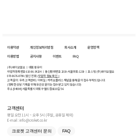
이용약관
개인정보처리방침
회사소개
운영정책
이용방법
공지사항
이벤트
FAQ
(주)와이오엘오 ㅣ 대표 황유미
사업자등록번호
610-86-34204
ㅣ 통신판매번호 2019-서울마포-1239 ㅣ 호스팅 (주)와이오엘오
070-8676-8799 (발신 전용)
사업자 정보 확인 >
고객 문의: 우측 고객센터 / 이메일 / 카카오플러스 채널을 통해 문의 접수 부탁드립니다.
(정확한 상담 기록을 위해 유선상 문의는 접수받고 있지 않습니다)
주소 [
04004
] 서울특별시 마포구 월드컵로10길
5-6
고객센터
평일 오전 11시 ~ 오후 5시 (주말, 공휴일 제외)
E-mail : info@croket.co.kr
크로켓 고객센터 문의
FAQ