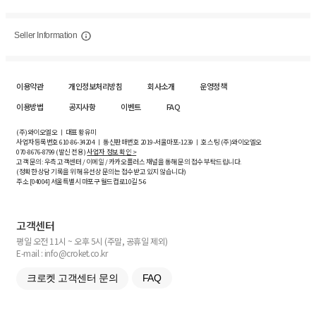
Seller Information
이용약관
개인정보처리방침
회사소개
운영정책
이용방법
공지사항
이벤트
FAQ
(주)와이오엘오 ㅣ 대표 황유미
사업자등록번호
610-86-34204
ㅣ 통신판매번호 2019-서울마포-1239 ㅣ 호스팅 (주)와이오엘오
070-8676-8799 (발신 전용)
사업자 정보 확인 >
고객 문의: 우측 고객센터 / 이메일 / 카카오플러스 채널을 통해 문의 접수 부탁드립니다.
(정확한 상담 기록을 위해 유선상 문의는 접수받고 있지 않습니다)
주소 [
04004
] 서울특별시 마포구 월드컵로10길
5-6
고객센터
평일 오전 11시 ~ 오후 5시 (주말, 공휴일 제외)
E-mail : info@croket.co.kr
크로켓 고객센터 문의
FAQ