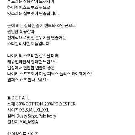
부드러운 착용감이 느껴지며
하이웨이스트 루즈 핏으로
멋스러운 실루엣이 연출됩니다.
눈에 띄는 길쭉한 골지 밴드와 조임 끈으로
편안한 착용감과
전체적으로 멋진 분위기를 연출하는
스타일리시한 제품입니다.
나이키의 스포티한 감각을 더해
캐쥬얼하면서 경쾌한 느낌으로
일상에서 편안한 연출이 좋은
나이키 스포츠웨어 여성 피닉스 플리스 하이웨이스트
캠퍼스 쇼츠 만나보세요~
🧵D E T A I L
소재 :80% COTTON, 20%POLYESTER
사이즈 :XS,S,M,L,XL,XXL
컬러 :Dusty Sage,Pale Ivory
원산지:MALAYSIA
👚여성의류 사이즈