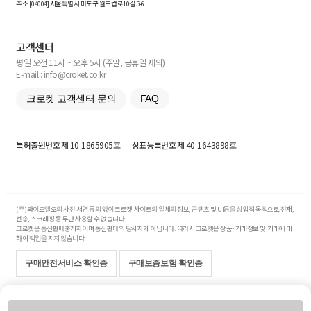
주소 [
04004
] 서울특별시 마포구 월드컵로10길
5-6
고객센터
평일 오전 11시 ~ 오후 5시 (주말, 공휴일 제외)
E-mail : info@croket.co.kr
크로켓 고객센터 문의
FAQ
특허출원번호
제 10-1865905호
상표등록번호
제 40-1643898호
(주)와이오엘오의 사전 서면 동의 없이 크로켓 사이트의 일체의 정보, 콘텐츠 및 UI등을 상업적 목적으로 전재,
전송, 스크래핑 등 무단 사용할 수 없습니다.
크로켓은 통신판매중개자이며 통신판매의 당사자가 아닙니다. 따라서 크로켓은 상품·거래정보 및 거래에 대
하여 책임을 지지 않습니다.
구매안전서비스 확인증
구매보증보험 확인증
Copyright© 2017-2026 YOLO Co, Ltd. All rights reserved.