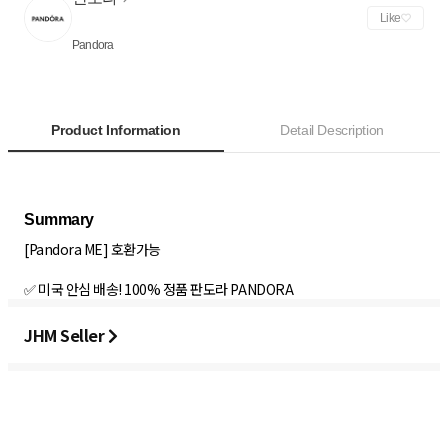
Like
Pandora
Product Information
Detail Description
[Pandora ME] 호환가능
✅ 미국 안심 배송! 100% 정품 판도라 PANDORA
JHM Seller