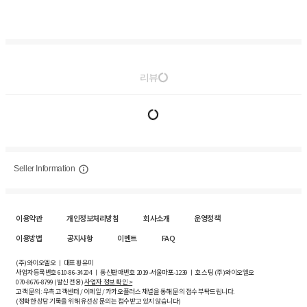
리뷰
Seller Information
이용약관
개인정보처리방침
회사소개
운영정책
이용방법
공지사항
이벤트
FAQ
(주)와이오엘오 ㅣ 대표 황유미
사업자등록번호
610-86-34204
ㅣ 통신판매번호 2019-서울마포-1239 ㅣ 호스팅 (주)와이오엘오
070-8676-8799 (발신 전용)
사업자 정보 확인 >
고객 문의: 우측 고객센터 / 이메일 / 카카오플러스 채널을 통해 문의 접수 부탁드립니다.
(정확한 상담 기록을 위해 유선상 문의는 접수받고 있지 않습니다)