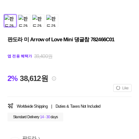
판도라 미 Arrow of Love Mini 댕글참 782466C01
39,400원
앱 전용 혜택가
2%
38,612원
Like
Worldwide Shipping
|
Duties & Taxes Not Included
Standard Delivery
14 - 30
days
판도라