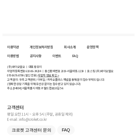
이용약관
개인정보처리방침
회사소개
운영정책
이용방법
공지사항
이벤트
FAQ
(주)와이오엘오 ㅣ 대표 황유미
사업자등록번호
610-86-34204
ㅣ 통신판매번호 2019-서울마포-1239 ㅣ 호스팅 (주)와이오엘오
070-8676-8799 (발신 전용)
사업자 정보 확인 >
고객 문의: 우측 고객센터 / 이메일 / 카카오플러스 채널을 통해 문의 접수 부탁드립니다.
(정확한 상담 기록을 위해 유선상 문의는 접수받고 있지 않습니다)
주소 [
04004
] 서울특별시 마포구 월드컵로10길
5-6
고객센터
평일 오전 11시 ~ 오후 5시 (주말, 공휴일 제외)
E-mail : info@croket.co.kr
크로켓 고객센터 문의
FAQ