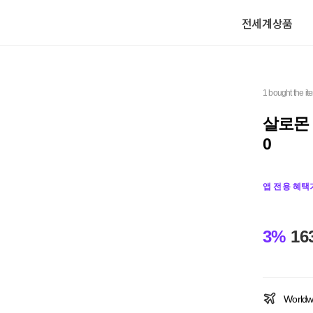
전세계상품
1 bought the it
살로몬 
0
앱 전용 혜택
3%
16
Worldw