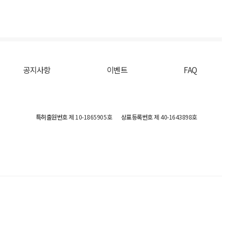
공지사항
이벤트
FAQ
특허출원번호
제 10-1865905호
상표등록번호
제 40-1643898호