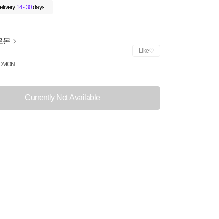
elivery
14 - 30
days
로몬
Like
OMON
Currently Not Available