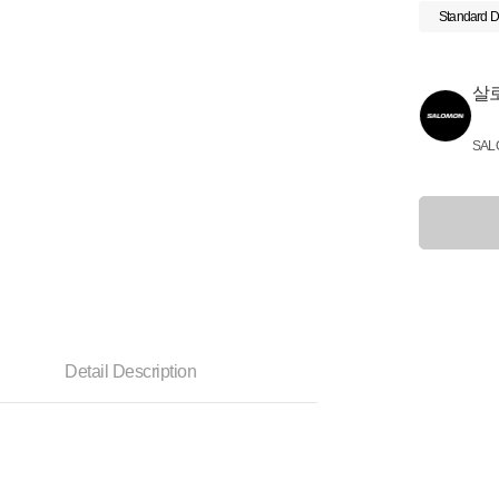
Standard D
살
SAL
Detail Description