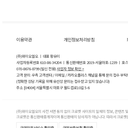
이용약관
개인정보처리방침
(주)와이오엘오 ㅣ 대표 황유미
사업자등록번호
610-86-34204
ㅣ 통신판매번호 2019-서울마포-1239 ㅣ 호
070-8676-8799 (발신 전용)
사업자 정보 확인 >
고객 문의: 우측 고객센터 / 이메일 / 카카오플러스 채널을 통해 문의 접수 부
(정확한 상담 기록을 위해 유선상 문의는 접수받고 있지 않습니다)
주소 [
04004
] 서울특별시 마포구 월드컵로10길
5-6
(주)와이오엘오의 사전 서면 동의 없이 크로켓 사이트의 일체의 정보, 콘텐츠 및 
크로켓은 통신판매중개자이며 통신판매의 당사자가 아닙니다. 따라서 크로켓은
구매안전서비스 확인증
구매보증보험 확인증