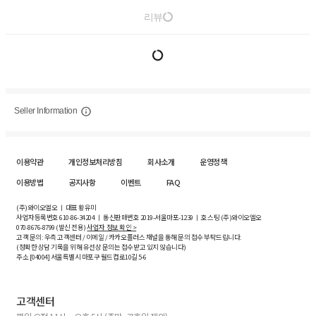
리뷰
Seller Information
이용약관
개인정보처리방침
회사소개
운영정책
이용방법
공지사항
이벤트
FAQ
(주)와이오엘오 ㅣ 대표 황유미
사업자등록번호
610-86-34204
ㅣ 통신판매번호 2019-서울마포-1239 ㅣ 호스팅 (주)와이오엘오
070-8676-8799 (발신 전용)
사업자 정보 확인 >
고객 문의: 우측 고객센터 / 이메일 / 카카오플러스 채널을 통해 문의 접수 부탁드립니다.
(정확한 상담 기록을 위해 유선상 문의는 접수받고 있지 않습니다)
주소 [
04004
] 서울특별시 마포구 월드컵로10길
5-6
고객센터