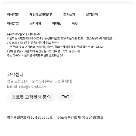
이용약관
개인정보처리방침
회사소개
운영정책
이용방법
공지사항
이벤트
FAQ
(주)와이오엘오 ㅣ 대표 황유미
사업자등록번호
610-86-34204
ㅣ 통신판매번호 2019-서울마포-1239 ㅣ 호스팅 (주)와이오엘오
070-8676-8799 (발신 전용)
사업자 정보 확인 >
고객 문의: 우측 고객센터 / 이메일 / 카카오플러스 채널을 통해 문의 접수 부탁드립니다.
(정확한 상담 기록을 위해 유선상 문의는 접수받고 있지 않습니다)
주소 [
04004
] 서울특별시 마포구 월드컵로10길
5-6
고객센터
평일 오전 11시 ~ 오후 5시 (주말, 공휴일 제외)
E-mail : info@croket.co.kr
크로켓 고객센터 문의
FAQ
특허출원번호
제 10-1865905호
상표등록번호
제 40-1643898호