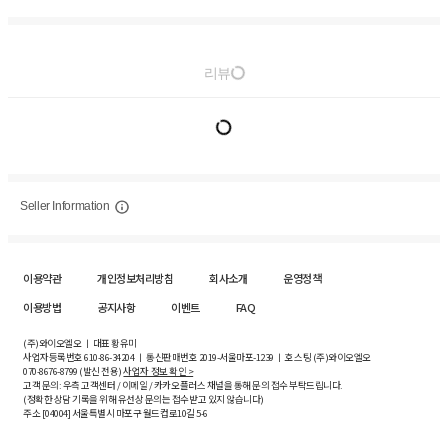
리뷰
Seller Information
이용약관
개인정보처리방침
회사소개
운영정책
이용방법
공지사항
이벤트
FAQ
(주)와이오엘오 ㅣ 대표 황유미
사업자등록번호
610-86-34204
ㅣ 통신판매번호 2019-서울마포-1239 ㅣ 호스팅 (주)와이오엘오
070-8676-8799 (발신 전용)
사업자 정보 확인 >
고객 문의: 우측 고객센터 / 이메일 / 카카오플러스 채널을 통해 문의 접수 부탁드립니다.
(정확한 상담 기록을 위해 유선상 문의는 접수받고 있지 않습니다)
주소 [
04004
] 서울특별시 마포구 월드컵로10길
5-6