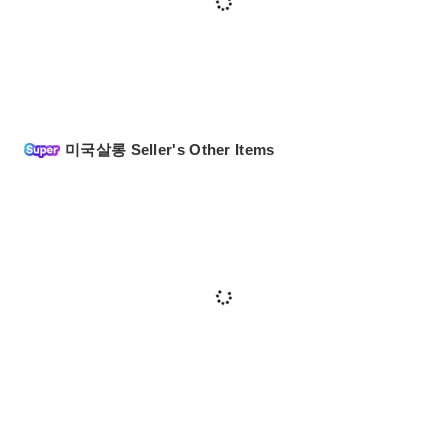
미국살롱 Seller's Other Items