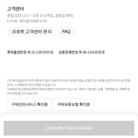
고객센터
평일 오전 11시 ~ 오후 5시 (주말, 공휴일 제외)
E-mail : info@croket.co.kr
크로켓 고객센터 문의
FAQ
특허출원번호
제 10-1865905호
상표등록번호
제 40-1643898호
(주)와이오엘오의 사전 서면 동의 없이 크로켓 사이트의 일체의 정보, 콘텐츠 및 UI등을 상업적 목적으로 전재,
전송, 스크래핑 등 무단 사용할 수 없습니다.
크로켓은 통신판매중개자이며 통신판매의 당사자가 아닙니다. 따라서 크로켓은 상품·거래정보 및 거래에 대
하여 책임을 지지 않습니다.
구매안전서비스 확인증
구매보증보험 확인증
Copyright© 2017-2026 YOLO Co, Ltd. All rights reserved.
Currently Not Available