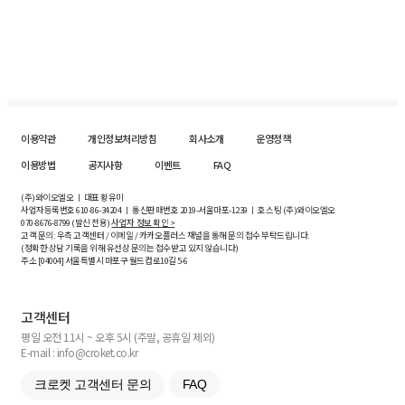
이용약관
개인정보처리방침
회사소개
운영정책
이용방법
공지사항
이벤트
FAQ
(주)와이오엘오 ㅣ 대표 황유미
사업자등록번호
610-86-34204
ㅣ 통신판매번호 2019-서울마포-1239 ㅣ 호스팅 (주)와이오엘오
070-8676-8799 (발신 전용)
사업자 정보 확인 >
고객 문의: 우측 고객센터 / 이메일 / 카카오플러스 채널을 통해 문의 접수 부탁드립니다.
(정확한 상담 기록을 위해 유선상 문의는 접수받고 있지 않습니다)
주소 [
04004
] 서울특별시 마포구 월드컵로10길
5-6
고객센터
평일 오전 11시 ~ 오후 5시 (주말, 공휴일 제외)
E-mail : info@croket.co.kr
크로켓 고객센터 문의
FAQ