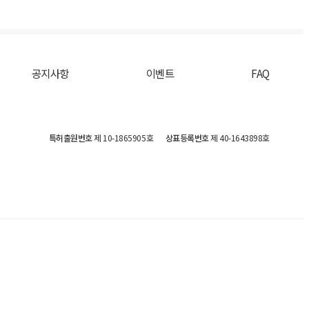
공지사항
이벤트
FAQ
특허출원번호
제 10-1865905호
상표등록번호
제 40-1643898호