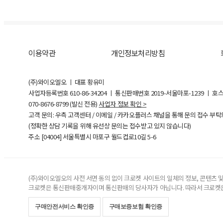
이용약관
개인정보처리방침
(주)와이오엘오 ㅣ 대표 황유미
사업자등록번호
610-86-34204
ㅣ 통신판매번호 2019-서울마포-1239 ㅣ 호
070-8676-8799 (발신 전용)
사업자 정보 확인 >
고객 문의: 우측 고객센터 / 이메일 / 카카오플러스 채널을 통해 문의 접수 부
(정확한 상담 기록을 위해 유선상 문의는 접수받고 있지 않습니다)
주소 [
04004
] 서울특별시 마포구 월드컵로10길
5-6
(주)와이오엘오의 사전 서면 동의 없이 크로켓 사이트의 일체의 정보, 콘텐츠 및 
크로켓은 통신판매중개자이며 통신판매의 당사자가 아닙니다. 따라서 크로켓은
구매안전서비스 확인증
구매보증보험 확인증