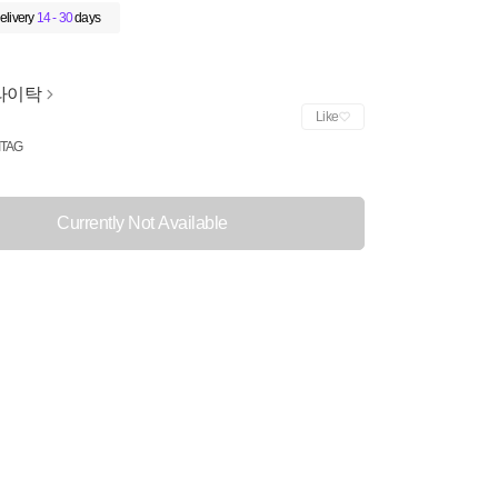
elivery
14 - 30
days
라이탁
Like
ITAG
Currently Not Available