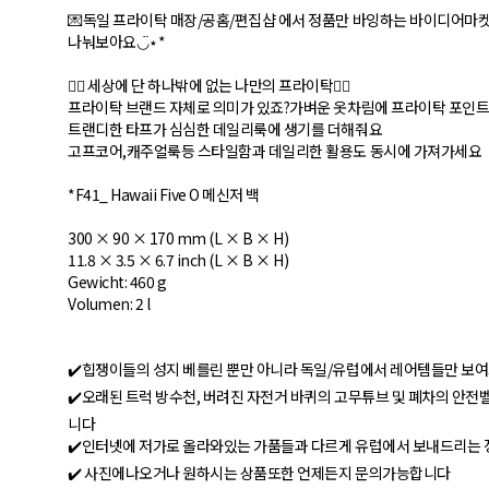
💌독일 프라이탁 매장/공홈/편집샵 에서 정품만 바잉하는 바이디어마
나눠보아요◡̈⋆*
❤️‍🔥 세상에 단 하나밖에 없는 나만의 프라이탁❤️‍🔥
프라이탁 브랜드 자체로 의미가 있죠?가벼운 옷차림에 프라이탁 포인트로
트랜디한 타프가 심심한 데일리룩에 생기를 더해줘요
고프코어,캐주얼룩등 스타일함과 데일리한 활용도 동시에 가져가세요
*F41_ Hawaii Five O 메신저 백
300 × 90 × 170 mm (L × B × H)
11.8 × 3.5 × 6.7 inch (L × B × H)
Gewicht: 460 g
Volumen: 2 l
✔️힙쟁이들의 성지 베를린 뿐만 아니라 독일/유럽에서 레어템들만 보
✔️ 오래된 트럭 방수천, 버려진 자전거 바퀴의 고무튜브 및 폐차의 안
니다
✔️인터넷에 저가로 올라와있는 가품들과 다르게 유럽에서 보내드리는
✔️ 사진에나오거나 원하시는 상품또한 언제든지 문의가능합니다