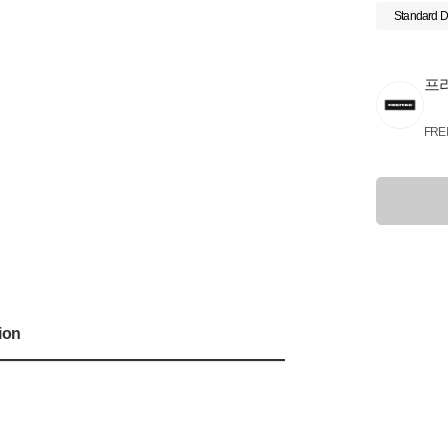
Standard D
프
FRE
ion