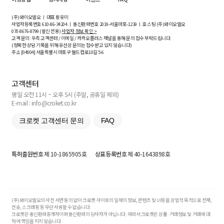
(주)와이오엘오 ㅣ 대표 황유미
사업자등록번호
610-86-34204
ㅣ 통신판매번호 2019-서울마포-1239 ㅣ 호스팅 (주)와이오엘오
070-8676-8799 (발신 전용)
사업자 정보 확인 >
고객 문의: 우측 고객센터 / 이메일 / 카카오플러스 채널을 통해 문의 접수 부탁드립니다.
(정확한 상담 기록을 위해 유선상 문의는 접수받고 있지 않습니다)
주소 [
04004
] 서울특별시 마포구 월드컵로10길
5-6
고객센터
평일 오전 11시 ~ 오후 5시 (주말, 공휴일 제외)
E-mail : info@croket.co.kr
크로켓 고객센터 문의
FAQ
특허출원번호
제 10-1865905호
상표등록번호
제 40-1643898호
(주)와이오엘오의 사전 서면 동의 없이 크로켓 사이트의 일체의 정보, 콘텐츠 및 UI등을 상업적 목적으로 전재,
전송, 스크래핑 등 무단 사용할 수 없습니다.
크로켓은 통신판매중개자이며 통신판매의 당사자가 아닙니다. 따라서 크로켓은 상품·거래정보 및 거래에 대
하여 책임을 지지 않습니다.