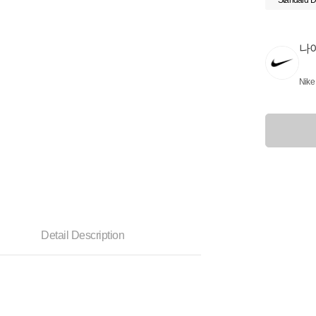
Standard D
나
Nike
Detail Description