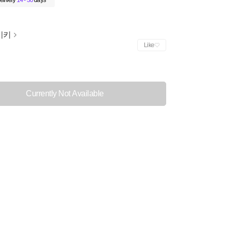
elivery
14 - 30
days
이키
Like
Currently Not Available