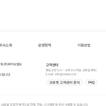
회사소개
운영정책
이용방법
스팅 (주)와이오엘오
고객센터
평일 오전 11시 ~ 오후 5시 (주말, 공휴일 제외)
E-mail : info@croket.co.kr
탁드립니다.
크로켓 고객센터 문의
FAQ
UI등을 상업적 목적으로 전재, 전송, 스크래핑 등 무단 사용할 수 없습니다.