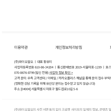
이용약관
개인정보처리방침
(주)와이오엘오 ㅣ 대표 황유미
사업자등록번호
610-86-34204
ㅣ 통신판매번호 2019-서울마포-1239 ㅣ 호
070-8676-8799 (발신 전용)
사업자 정보 확인 >
고객 문의: 우측 고객센터 / 이메일 / 카카오플러스 채널을 통해 문의 접수 부
(정확한 상담 기록을 위해 유선상 문의는 접수받고 있지 않습니다)
주소 [
04004
] 서울특별시 마포구 월드컵로10길
5-6
(주)와이오엘오의 사전 서면 동의 없이 크로켓 사이트의 일체의 정보, 콘텐츠 및 