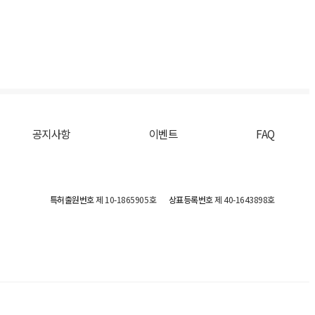
공지사항
이벤트
FAQ
특허출원번호
제 10-1865905호
상표등록번호
제 40-1643898호