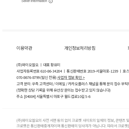
Seller Information
이용약관
개인정보처리방침
(주)와이오엘오 ㅣ 대표 황유미
사업자등록번호
610-86-34204
ㅣ 통신판매번호 2019-서울마포-1239 ㅣ 호
070-8676-8799 (발신 전용)
사업자 정보 확인 >
고객 문의: 우측 고객센터 / 이메일 / 카카오플러스 채널을 통해 문의 접수 부
(정확한 상담 기록을 위해 유선상 문의는 접수받고 있지 않습니다)
주소 [
04004
] 서울특별시 마포구 월드컵로10길
5-6
(주)와이오엘오의 사전 서면 동의 없이 크로켓 사이트의 일체의 정보, 콘텐츠 및 
크로켓은 통신판매중개자이며 통신판매의 당사자가 아닙니다. 따라서 크로켓은