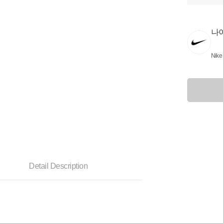
나
Nike
Detail Description