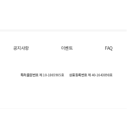
공지사항
이벤트
FAQ
특허출원번호
제 10-1865905호
상표등록번호
제 40-1643898호