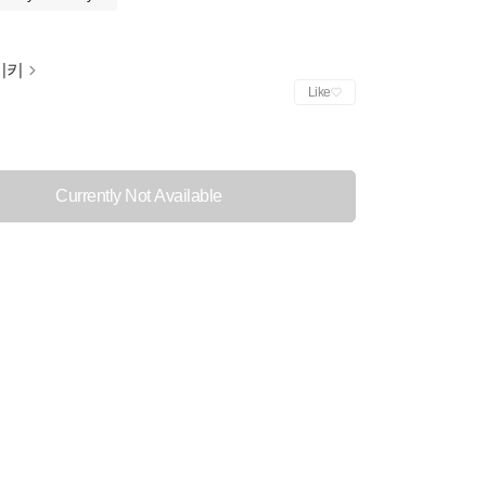
이키
Like
Currently Not Available