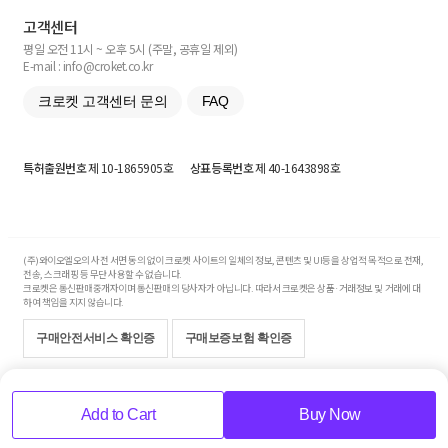
고객센터
평일 오전 11시 ~ 오후 5시 (주말, 공휴일 제외)
E-mail : info@croket.co.kr
크로켓 고객센터 문의
FAQ
특허출원번호
제 10-1865905호
상표등록번호
제 40-1643898호
(주)와이오엘오의 사전 서면 동의 없이 크로켓 사이트의 일체의 정보, 콘텐츠 및 UI등을 상업적 목적으로 전재,
전송, 스크래핑 등 무단 사용할 수 없습니다.
크로켓은 통신판매중개자이며 통신판매의 당사자가 아닙니다. 따라서 크로켓은 상품·거래정보 및 거래에 대
하여 책임을 지지 않습니다.
구매안전서비스 확인증
구매보증보험 확인증
Copyright© 2017-2026 YOLO Co, Ltd. All rights reserved.
Add to Cart
Buy Now