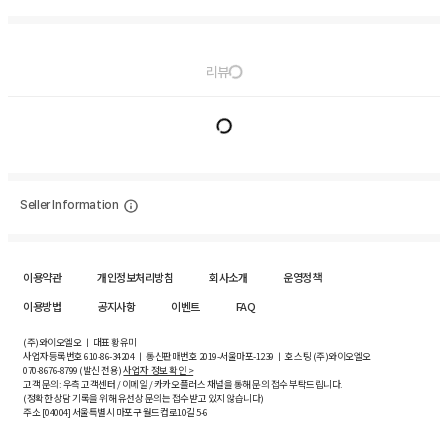
리뷰
Seller Information
이용약관
개인정보처리방침
회사소개
운영정책
이용방법
공지사항
이벤트
FAQ
(주)와이오엘오 ㅣ 대표 황유미
사업자등록번호
610-86-34204
ㅣ 통신판매번호 2019-서울마포-1239 ㅣ 호스팅 (주)와이오엘오
070-8676-8799 (발신 전용)
사업자 정보 확인 >
고객 문의: 우측 고객센터 / 이메일 / 카카오플러스 채널을 통해 문의 접수 부탁드립니다.
(정확한 상담 기록을 위해 유선상 문의는 접수받고 있지 않습니다)
주소 [
04004
] 서울특별시 마포구 월드컵로10길
5-6