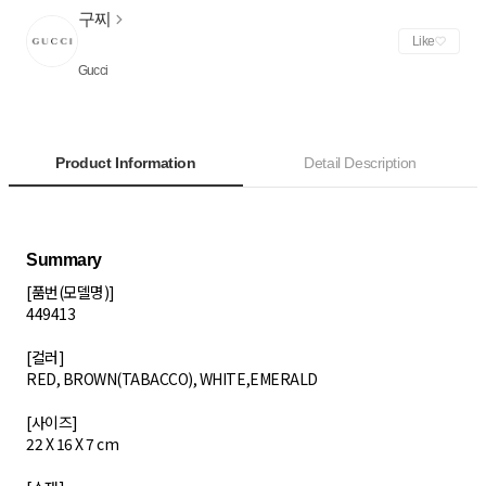
구찌
Like
Gucci
Product Information
Detail Description
[품번(모델명)]
449413
[컬러]
RED, BROWN(TABACCO), WHITE,EMERALD
[사이즈]
22 X 16 X 7 cm