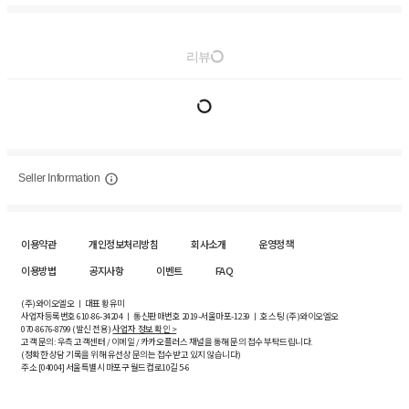
리뷰
Seller Information
이용약관
개인정보처리방침
회사소개
운영정책
이용방법
공지사항
이벤트
FAQ
(주)와이오엘오 ㅣ 대표 황유미
사업자등록번호
610-86-34204
ㅣ 통신판매번호 2019-서울마포-1239 ㅣ 호스팅 (주)와이오엘오
070-8676-8799 (발신 전용)
사업자 정보 확인 >
고객 문의: 우측 고객센터 / 이메일 / 카카오플러스 채널을 통해 문의 접수 부탁드립니다.
(정확한 상담 기록을 위해 유선상 문의는 접수받고 있지 않습니다)
주소 [
04004
] 서울특별시 마포구 월드컵로10길
5-6