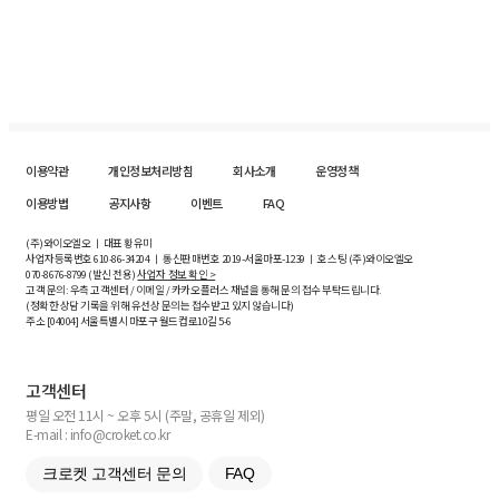
이용약관
개인정보처리방침
회사소개
운영정책
이용방법
공지사항
이벤트
FAQ
(주)와이오엘오 ㅣ 대표 황유미
사업자등록번호
610-86-34204
ㅣ 통신판매번호 2019-서울마포-1239 ㅣ 호스팅 (주)와이오엘오
070-8676-8799 (발신 전용)
사업자 정보 확인 >
고객 문의: 우측 고객센터 / 이메일 / 카카오플러스 채널을 통해 문의 접수 부탁드립니다.
(정확한 상담 기록을 위해 유선상 문의는 접수받고 있지 않습니다)
주소 [
04004
] 서울특별시 마포구 월드컵로10길
5-6
고객센터
평일 오전 11시 ~ 오후 5시 (주말, 공휴일 제외)
E-mail : info@croket.co.kr
크로켓 고객센터 문의
FAQ