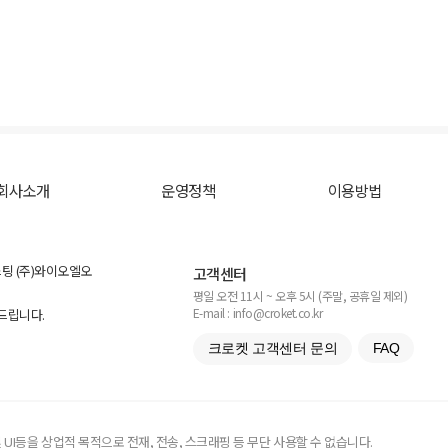
회사소개
운영정책
이용방법
스팅 (주)와이오엘오
고객센터
평일 오전 11시 ~ 오후 5시 (주말, 공휴일 제외)
E-mail : info@croket.co.kr
탁드립니다.
크로켓 고객센터 문의
FAQ
UI등을 상업적 목적으로 전재, 전송, 스크래핑 등 무단 사용할 수 없습니다.