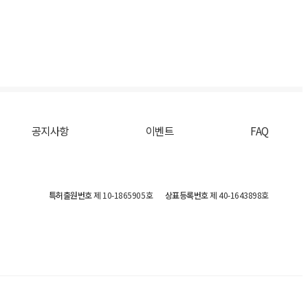
공지사항
이벤트
FAQ
특허출원번호
제 10-1865905호
상표등록번호
제 40-1643898호