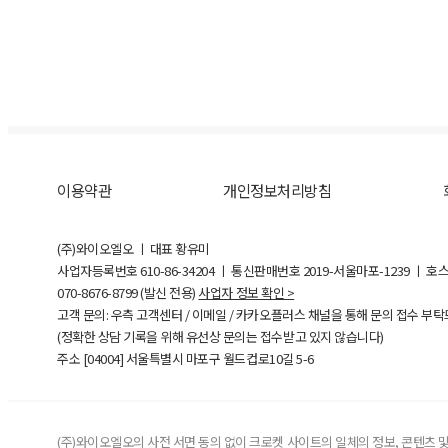
이용약관
개인정보처리방침
(주)와이오엘오 ㅣ 대표 황유미
사업자등록번호
610-86-34204
ㅣ 통신판매번호 2019-서울마포-1239 ㅣ 호
070-8676-8799 (발신 전용)
사업자 정보 확인 >
고객 문의: 우측 고객센터 / 이메일 / 카카오플러스 채널을 통해 문의 접수 부
(정확한 상담 기록을 위해 유선상 문의는 접수받고 있지 않습니다)
주소 [
04004
] 서울특별시 마포구 월드컵로10길
5-6
(주)와이오엘오의 사전 서면 동의 없이 크로켓 사이트의 일체의 정보, 콘텐츠 및 