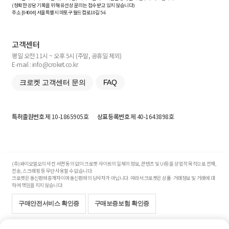
(정확한 상담 기록을 위해 유선상 문의는 접수받고 있지 않습니다)
주소 [
04004
] 서울특별시 마포구 월드컵로10길
5-6
고객센터
평일 오전 11시 ~ 오후 5시 (주말, 공휴일 제외)
E-mail : info@croket.co.kr
크로켓 고객센터 문의
FAQ
특허출원번호
제 10-1865905호
상표등록번호
제 40-1643898호
(주)와이오엘오의 사전 서면 동의 없이 크로켓 사이트의 일체의 정보, 콘텐츠 및 UI등을 상업적 목적으로 전재,
전송, 스크래핑 등 무단 사용할 수 없습니다.
크로켓은 통신판매중개자이며 통신판매의 당사자가 아닙니다. 따라서 크로켓은 상품·거래정보 및 거래에 대
하여 책임을 지지 않습니다.
구매안전서비스 확인증
구매보증보험 확인증
Copyright© 2017-2026 YOLO Co, Ltd. All rights reserved.