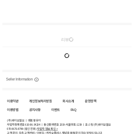
리뷰
Seller Information
이용약관
개인정보처리방침
회사소개
운영정책
이용방법
공지사항
이벤트
FAQ
(주)와이오엘오 ㅣ 대표 황유미
사업자등록번호
610-86-34204
ㅣ 통신판매번호 2019-서울마포-1239 ㅣ 호스팅 (주)와이오엘오
070-8676-8799 (발신 전용)
사업자 정보 확인 >
고객 문의: 우측 고객센터 / 이메일 / 카카오플러스 채널을 통해 문의 접수 부탁드립니다.