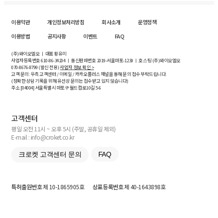
이용약관
개인정보처리방침
회사소개
운영정책
이용방법
공지사항
이벤트
FAQ
(주)와이오엘오 ㅣ 대표 황유미
사업자등록번호
610-86-34204
ㅣ 통신판매번호 2019-서울마포-1239 ㅣ 호스팅 (주)와이오엘오
070-8676-8799 (발신 전용)
사업자 정보 확인 >
고객 문의: 우측 고객센터 / 이메일 / 카카오플러스 채널을 통해 문의 접수 부탁드립니다.
(정확한 상담 기록을 위해 유선상 문의는 접수받고 있지 않습니다)
주소 [
04004
] 서울특별시 마포구 월드컵로10길
5-6
고객센터
평일 오전 11시 ~ 오후 5시 (주말, 공휴일 제외)
E-mail : info@croket.co.kr
크로켓 고객센터 문의
FAQ
특허출원번호
제 10-1865905호
상표등록번호
제 40-1643898호