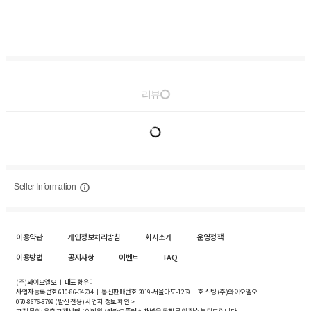
리뷰
Seller Information
이용약관
개인정보처리방침
회사소개
운영정책
이용방법
공지사항
이벤트
FAQ
(주)와이오엘오 ㅣ 대표 황유미
사업자등록번호
610-86-34204
ㅣ 통신판매번호 2019-서울마포-1239 ㅣ 호스팅 (주)와이오엘오
070-8676-8799 (발신 전용)
사업자 정보 확인 >