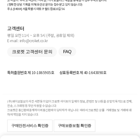
고객 문의: 우측 고객센터 / 이메일 / 카카오플러스 채널을 통해 문의 접수 부탁드립니다.
(정확한 상담 기록을 위해 유선상 문의는 접수받고 있지 않습니다)
주소 [
04004
] 서울특별시 마포구 월드컵로10길
5-6
고객센터
평일 오전 11시 ~ 오후 5시 (주말, 공휴일 제외)
E-mail : info@croket.co.kr
크로켓 고객센터 문의
FAQ
특허출원번호
제 10-1865905호
상표등록번호
제 40-1643898호
(주)와이오엘오의 사전 서면 동의 없이 크로켓 사이트의 일체의 정보, 콘텐츠 및 UI등을 상업적 목적으로 전재,
전송, 스크래핑 등 무단 사용할 수 없습니다.
크로켓은 통신판매중개자이며 통신판매의 당사자가 아닙니다. 따라서 크로켓은 상품·거래정보 및 거래에 대
하여 책임을 지지 않습니다.
구매안전서비스 확인증
구매보증보험 확인증