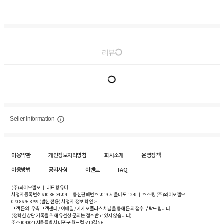
리뷰
Seller Information
이용약관
개인정보처리방침
회사소개
운영정책
이용방법
공지사항
이벤트
FAQ
(주)와이오엘오 ㅣ 대표 황유미
사업자등록번호
610-86-34204
ㅣ 통신판매번호 2019-서울마포-1239 ㅣ 호스팅 (주)와이오엘오
070-8676-8799 (발신 전용)
사업자 정보 확인 >
고객 문의: 우측 고객센터 / 이메일 / 카카오플러스 채널을 통해 문의 접수 부탁드립니다.
(정확한 상담 기록을 위해 유선상 문의는 접수받고 있지 않습니다)
주소 [
04004
] 서울특별시 마포구 월드컵로10길
5-6