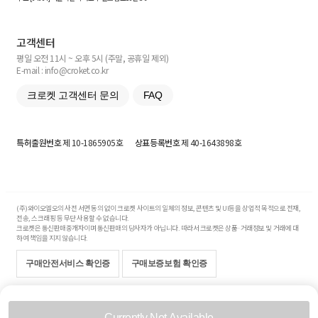
고객센터
평일 오전 11시 ~ 오후 5시 (주말, 공휴일 제외)
E-mail : info@croket.co.kr
크로켓 고객센터 문의
FAQ
특허출원번호
제 10-1865905호
상표등록번호
제 40-1643898호
(주)와이오엘오의 사전 서면 동의 없이 크로켓 사이트의 일체의 정보, 콘텐츠 및 UI등을 상업적 목적으로 전재,
전송, 스크래핑 등 무단 사용할 수 없습니다.
크로켓은 통신판매중개자이며 통신판매의 당사자가 아닙니다. 따라서 크로켓은 상품·거래정보 및 거래에 대
하여 책임을 지지 않습니다.
구매안전서비스 확인증
구매보증보험 확인증
Copyright© 2017-2026 YOLO Co, Ltd. All rights reserved.
Currently Not Available