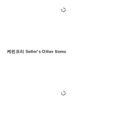
케런프리 Seller's Other Items