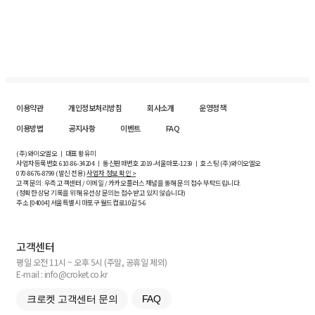
이용약관
개인정보처리방침
회사소개
운영정책
이용방법
공지사항
이벤트
FAQ
(주)와이오엘오 ㅣ 대표 황유미
사업자등록번호
610-86-34204
ㅣ 통신판매번호 2019-서울마포-1239 ㅣ 호스팅 (주)와이오엘오
070-8676-8799 (발신 전용)
사업자 정보 확인 >
고객 문의: 우측 고객센터 / 이메일 / 카카오플러스 채널을 통해 문의 접수 부탁드립니다.
(정확한 상담 기록을 위해 유선상 문의는 접수받고 있지 않습니다)
주소 [
04004
] 서울특별시 마포구 월드컵로10길
5-6
고객센터
평일 오전 11시 ~ 오후 5시 (주말, 공휴일 제외)
E-mail : info@croket.co.kr
크로켓 고객센터 문의
FAQ