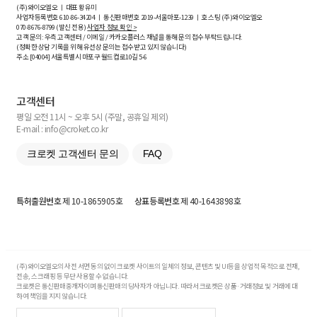
(주)와이오엘오 ㅣ 대표 황유미
사업자등록번호
610-86-34204
ㅣ 통신판매번호 2019-서울마포-1239 ㅣ 호스팅 (주)와이오엘오
070-8676-8799 (발신 전용)
사업자 정보 확인 >
고객 문의: 우측 고객센터 / 이메일 / 카카오플러스 채널을 통해 문의 접수 부탁드립니다.
(정확한 상담 기록을 위해 유선상 문의는 접수받고 있지 않습니다)
주소 [
04004
] 서울특별시 마포구 월드컵로10길
5-6
고객센터
평일 오전 11시 ~ 오후 5시 (주말, 공휴일 제외)
E-mail : info@croket.co.kr
크로켓 고객센터 문의
FAQ
특허출원번호
제 10-1865905호
상표등록번호
제 40-1643898호
(주)와이오엘오의 사전 서면 동의 없이 크로켓 사이트의 일체의 정보, 콘텐츠 및 UI등을 상업적 목적으로 전재,
전송, 스크래핑 등 무단 사용할 수 없습니다.
크로켓은 통신판매중개자이며 통신판매의 당사자가 아닙니다. 따라서 크로켓은 상품·거래정보 및 거래에 대
하여 책임을 지지 않습니다.