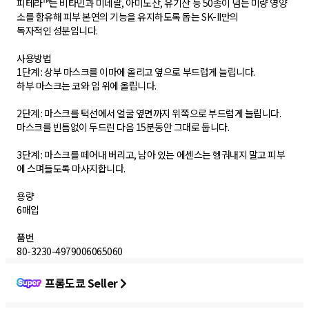
피테라™는 비타민과 미네랄, 아미노산, 유기산 등 50종이 넘는 미량 영양
소를 함유해 피부 본연의 기능을 유지하도록 돕는 SK-II만의
독자적인 성분입니다.
사용방법
1단계 : 상부 마스크를 이마에 올리고 옆으로 부드럽게 늘립니다.
하부 마스크는 코와 입 위에 올립니다.
2단계 : 마스크를 턱선에서 얼굴 옆면까지 위쪽으로 부드럽게 늘립니다.
마스크를 빈틈없이 두드린 다음 15분동안 그대로 둡니다.
3단계 : 마스크를 떼어내 버리고, 남아 있는 에센스는 헹궈내지 말고 피부
에 스며들도록 마사지합니다.
용량
6매입
품번
80-3230-4979006065060
프롬도쿄 Seller