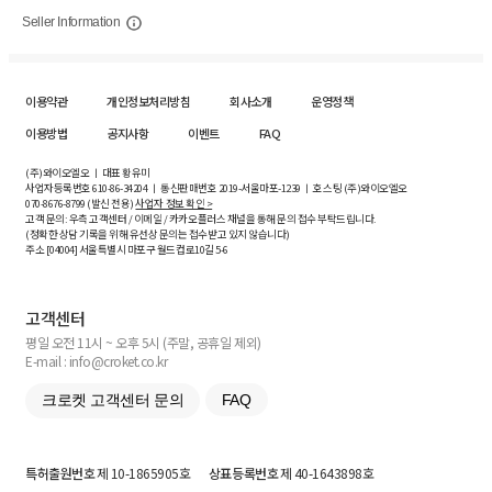
Seller Information
이용약관
개인정보처리방침
회사소개
운영정책
이용방법
공지사항
이벤트
FAQ
(주)와이오엘오 ㅣ 대표 황유미
사업자등록번호
610-86-34204
ㅣ 통신판매번호 2019-서울마포-1239 ㅣ 호스팅 (주)와이오엘오
070-8676-8799 (발신 전용)
사업자 정보 확인 >
고객 문의: 우측 고객센터 / 이메일 / 카카오플러스 채널을 통해 문의 접수 부탁드립니다.
(정확한 상담 기록을 위해 유선상 문의는 접수받고 있지 않습니다)
주소 [
04004
] 서울특별시 마포구 월드컵로10길
5-6
고객센터
평일 오전 11시 ~ 오후 5시 (주말, 공휴일 제외)
E-mail : info@croket.co.kr
크로켓 고객센터 문의
FAQ
특허출원번호
제 10-1865905호
상표등록번호
제 40-1643898호