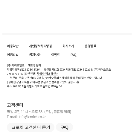
이용약관
개인정보처리방침
회사소개
운영정책
이용방법
공지사항
이벤트
FAQ
(주)와이오엘오 ㅣ 대표 황유미
사업자등록번호
610-86-34204
ㅣ 통신판매번호 2019-서울마포-1239 ㅣ 호스팅 (주)와이오엘오
070-8676-8799 (발신 전용)
사업자 정보 확인 >
고객 문의: 우측 고객센터 / 이메일 / 카카오플러스 채널을 통해 문의 접수 부탁드립니다.
(정확한 상담 기록을 위해 유선상 문의는 접수받고 있지 않습니다)
주소 [
04004
] 서울특별시 마포구 월드컵로10길
5-6
고객센터
평일 오전 11시 ~ 오후 5시 (주말, 공휴일 제외)
E-mail : info@croket.co.kr
크로켓 고객센터 문의
FAQ