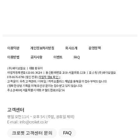
이용약관
개인정보처리방침
회사소개
운영정책
이용방법
공지사항
이벤트
FAQ
(주)와이오엘오 ㅣ 대표 황유미
사업자등록번호
610-86-34204
ㅣ 통신판매번호 2019-서울마포-1239 ㅣ 호스팅 (주)와이오엘오
070-8676-8799 (발신 전용)
사업자 정보 확인 >
고객 문의: 우측 고객센터 / 이메일 / 카카오플러스 채널을 통해 문의 접수 부탁드립니다.
(정확한 상담 기록을 위해 유선상 문의는 접수받고 있지 않습니다)
주소 [
04004
] 서울특별시 마포구 월드컵로10길
5-6
고객센터
평일 오전 11시 ~ 오후 5시 (주말, 공휴일 제외)
E-mail : info@croket.co.kr
크로켓 고객센터 문의
FAQ