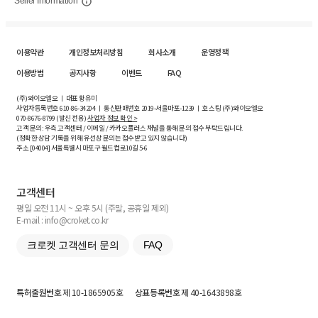
Seller Information
이용약관
개인정보처리방침
회사소개
운영정책
이용방법
공지사항
이벤트
FAQ
(주)와이오엘오 ㅣ 대표 황유미
사업자등록번호
610-86-34204
ㅣ 통신판매번호 2019-서울마포-1239 ㅣ 호스팅 (주)와이오엘오
070-8676-8799 (발신 전용)
사업자 정보 확인 >
고객 문의: 우측 고객센터 / 이메일 / 카카오플러스 채널을 통해 문의 접수 부탁드립니다.
(정확한 상담 기록을 위해 유선상 문의는 접수받고 있지 않습니다)
주소 [
04004
] 서울특별시 마포구 월드컵로10길
5-6
고객센터
평일 오전 11시 ~ 오후 5시 (주말, 공휴일 제외)
E-mail : info@croket.co.kr
크로켓 고객센터 문의
FAQ
특허출원번호
제 10-1865905호
상표등록번호
제 40-1643898호