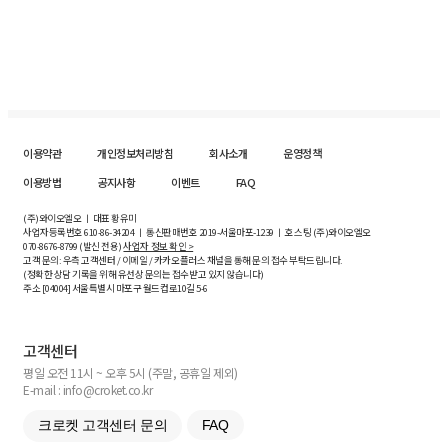
이용약관
개인정보처리방침
회사소개
운영정책
이용방법
공지사항
이벤트
FAQ
(주)와이오엘오 ㅣ 대표 황유미
사업자등록번호
610-86-34204
ㅣ 통신판매번호 2019-서울마포-1239 ㅣ 호스팅 (주)와이오엘오
070-8676-8799 (발신 전용)
사업자 정보 확인 >
고객 문의: 우측 고객센터 / 이메일 / 카카오플러스 채널을 통해 문의 접수 부탁드립니다.
(정확한 상담 기록을 위해 유선상 문의는 접수받고 있지 않습니다)
주소 [
04004
] 서울특별시 마포구 월드컵로10길
5-6
고객센터
평일 오전 11시 ~ 오후 5시 (주말, 공휴일 제외)
E-mail : info@croket.co.kr
크로켓 고객센터 문의
FAQ