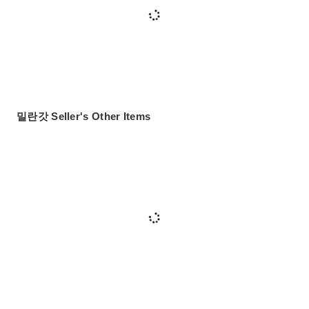
밀란갓 Seller's Other Items