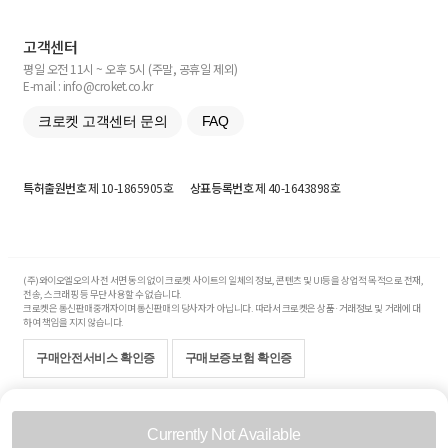
고객센터
평일 오전 11시 ~ 오후 5시 (주말, 공휴일 제외)
E-mail : info@croket.co.kr
크로켓 고객센터 문의
FAQ
특허출원번호
제 10-1865905호
상표등록번호
제 40-1643898호
(주)와이오엘오의 사전 서면 동의 없이 크로켓 사이트의 일체의 정보, 콘텐츠 및 UI등을 상업적 목적으로 전재,
전송, 스크래핑 등 무단 사용할 수 없습니다.
크로켓은 통신판매중개자이며 통신판매의 당사자가 아닙니다. 따라서 크로켓은 상품·거래정보 및 거래에 대
하여 책임을 지지 않습니다.
구매안전서비스 확인증
구매보증보험 확인증
Copyright© 2017-2026 YOLO Co, Ltd. All rights reserved.
Currently Not Available