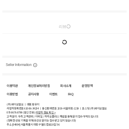
리뷰
Seller Information
이용약관
개인정보처리방침
회사소개
운영정책
이용방법
공지사항
이벤트
FAQ
(주)와이오엘오 ㅣ 대표 황유미
사업자등록번호
610-86-34204
ㅣ 통신판매번호 2019-서울마포-1239 ㅣ 호스팅 (주)와이오엘오
070-8676-8799 (발신 전용)
사업자 정보 확인 >
고객 문의: 우측 고객센터 / 이메일 / 카카오플러스 채널을 통해 문의 접수 부탁드립니다.
(정확한 상담 기록을 위해 유선상 문의는 접수받고 있지 않습니다)
주소 [
04004
] 서울특별시 마포구 월드컵로10길
5-6