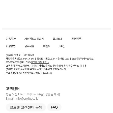
이용약관
개인정보처리방침
회사소개
운영정책
이용방법
공지사항
이벤트
FAQ
(주)와이오엘오 ㅣ 대표 황유미
사업자등록번호
610-86-34204
ㅣ 통신판매번호 2019-서울마포-1239 ㅣ 호스팅 (주)와이오엘오
070-8676-8799 (발신 전용)
사업자 정보 확인 >
고객 문의: 우측 고객센터 / 이메일 / 카카오플러스 채널을 통해 문의 접수 부탁드립니다.
(정확한 상담 기록을 위해 유선상 문의는 접수받고 있지 않습니다)
주소 [
04004
] 서울특별시 마포구 월드컵로10길
5-6
고객센터
평일 오전 11시 ~ 오후 5시 (주말, 공휴일 제외)
E-mail : info@croket.co.kr
크로켓 고객센터 문의
FAQ