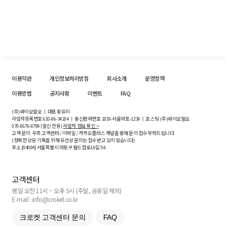
이용약관
개인정보처리방침
회사소개
운영정책
이용방법
공지사항
이벤트
FAQ
(주)와이오엘오 ㅣ 대표 황유미
사업자등록번호
610-86-34204
ㅣ 통신판매번호 2019-서울마포-1239 ㅣ 호스팅 (주)와이오엘오
070-8676-8799 (발신 전용)
사업자 정보 확인 >
고객 문의: 우측 고객센터 / 이메일 / 카카오플러스 채널을 통해 문의 접수 부탁드립니다.
(정확한 상담 기록을 위해 유선상 문의는 접수받고 있지 않습니다)
주소 [
04004
] 서울특별시 마포구 월드컵로10길
5-6
고객센터
평일 오전 11시 ~ 오후 5시 (주말, 공휴일 제외)
E-mail : info@croket.co.kr
크로켓 고객센터 문의
FAQ