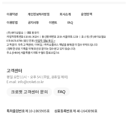
이용약관
개인정보처리방침
회사소개
운영정책
이용방법
공지사항
이벤트
FAQ
(주)와이오엘오 ㅣ 대표 황유미
사업자등록번호
610-86-34204
ㅣ 통신판매번호 2019-서울마포-1239 ㅣ 호스팅 (주)와이오엘오
070-8676-8799 (발신 전용)
사업자 정보 확인 >
고객 문의: 우측 고객센터 / 이메일 / 카카오플러스 채널을 통해 문의 접수 부탁드립니다.
(정확한 상담 기록을 위해 유선상 문의는 접수받고 있지 않습니다)
주소 [
04004
] 서울특별시 마포구 월드컵로10길
5-6
고객센터
평일 오전 11시 ~ 오후 5시 (주말, 공휴일 제외)
E-mail : info@croket.co.kr
크로켓 고객센터 문의
FAQ
특허출원번호
제 10-1865905호
상표등록번호
제 40-1643898호