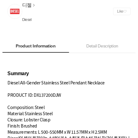
디젤
Like
Diesel
Product Information
Detail Description
Diesel All-Gender Stainless Steel Pendant Necklace
PRODUCT ID: DX137200DJW
Composition: Steel
Material: Stainless Steel
Closure: Lobster Clasp
Finish: Brushed
Measurements: L 500-550MM x W 11.57MM x H 2.5MM