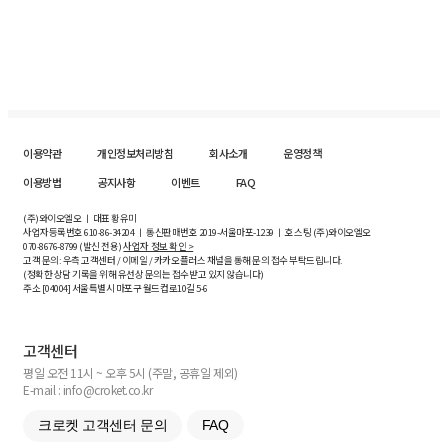
이용약관
개인정보처리방침
회사소개
운영정책
이용방법
공지사항
이벤트
FAQ
(주)와이오엘오 ㅣ 대표 황유미
사업자등록번호
610-86-34204
ㅣ 통신판매번호 2019-서울마포-1239 ㅣ 호스팅 (주)와이오엘오
070-8676-8799 (발신 전용)
사업자 정보 확인 >
고객 문의: 우측 고객센터 / 이메일 / 카카오플러스 채널을 통해 문의 접수 부탁드립니다.
(정확한 상담 기록을 위해 유선상 문의는 접수받고 있지 않습니다)
주소 [
04004
] 서울특별시 마포구 월드컵로10길
5-6
고객센터
평일 오전 11시 ~ 오후 5시 (주말, 공휴일 제외)
E-mail : info@croket.co.kr
크로켓 고객센터 문의
FAQ