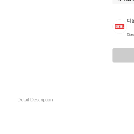
Standard D
디
Dies
Detail Description