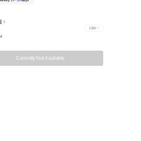
elivery
14 - 30
days
젤
Like
el
Currently Not Available