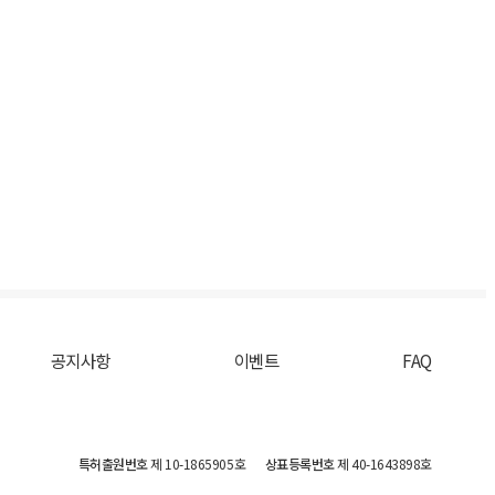
공지사항
이벤트
FAQ
특허출원번호
제 10-1865905호
상표등록번호
제 40-1643898호