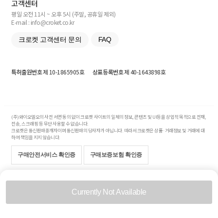
고객센터
평일 오전 11시 ~ 오후 5시 (주말, 공휴일 제외)
E-mail : info@croket.co.kr
크로켓 고객센터 문의
FAQ
특허출원번호
제 10-1865905호
상표등록번호
제 40-1643898호
(주)와이오엘오의 사전 서면 동의 없이 크로켓 사이트의 일체의 정보, 콘텐츠 및 UI등을 상업적 목적으로 전재,
전송, 스크래핑 등 무단 사용할 수 없습니다.
크로켓은 통신판매중개자이며 통신판매의 당사자가 아닙니다. 따라서 크로켓은 상품·거래정보 및 거래에 대
하여 책임을 지지 않습니다.
구매안전서비스 확인증
구매보증보험 확인증
Copyright© 2017-2026 YOLO Co, Ltd. All rights reserved.
Currently Not Available