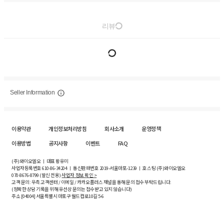
리뷰
Seller Information
이용약관
개인정보처리방침
회사소개
운영정책
이용방법
공지사항
이벤트
FAQ
(주)와이오엘오 ㅣ 대표 황유미
사업자등록번호
610-86-34204
ㅣ 통신판매번호 2019-서울마포-1239 ㅣ 호스팅 (주)와이오엘오
070-8676-8799 (발신 전용)
사업자 정보 확인 >
고객 문의: 우측 고객센터 / 이메일 / 카카오플러스 채널을 통해 문의 접수 부탁드립니다.
(정확한 상담 기록을 위해 유선상 문의는 접수받고 있지 않습니다)
주소 [
04004
] 서울특별시 마포구 월드컵로10길
5-6