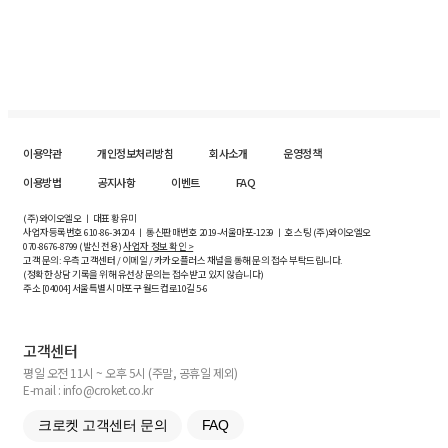
이용약관
개인정보처리방침
회사소개
운영정책
이용방법
공지사항
이벤트
FAQ
(주)와이오엘오 ㅣ 대표 황유미
사업자등록번호
610-86-34204
ㅣ 통신판매번호 2019-서울마포-1239 ㅣ 호스팅 (주)와이오엘오
070-8676-8799 (발신 전용)
사업자 정보 확인 >
고객 문의: 우측 고객센터 / 이메일 / 카카오플러스 채널을 통해 문의 접수 부탁드립니다.
(정확한 상담 기록을 위해 유선상 문의는 접수받고 있지 않습니다)
주소 [
04004
] 서울특별시 마포구 월드컵로10길
5-6
고객센터
평일 오전 11시 ~ 오후 5시 (주말, 공휴일 제외)
E-mail : info@croket.co.kr
크로켓 고객센터 문의
FAQ