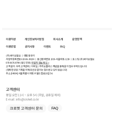
이용약관
개인정보처리방침
회사소개
운영정책
이용방법
공지사항
이벤트
FAQ
(주)와이오엘오 ㅣ 대표 황유미
사업자등록번호
610-86-34204
ㅣ 통신판매번호 2019-서울마포-1239 ㅣ 호스팅 (주)와이오엘오
070-8676-8799 (발신 전용)
사업자 정보 확인 >
고객 문의: 우측 고객센터 / 이메일 / 카카오플러스 채널을 통해 문의 접수 부탁드립니다.
(정확한 상담 기록을 위해 유선상 문의는 접수받고 있지 않습니다)
주소 [
04004
] 서울특별시 마포구 월드컵로10길
5-6
고객센터
평일 오전 11시 ~ 오후 5시 (주말, 공휴일 제외)
E-mail : info@croket.co.kr
크로켓 고객센터 문의
FAQ