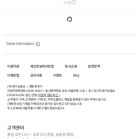
리뷰
Seller Information
이용약관
개인정보처리방침
회사소개
운영정책
이용방법
공지사항
이벤트
FAQ
(주)와이오엘오 ㅣ 대표 황유미
사업자등록번호
610-86-34204
ㅣ 통신판매번호 2019-서울마포-1239 ㅣ 호스팅 (주)와이오엘오
070-8676-8799 (발신 전용)
사업자 정보 확인 >
고객 문의: 우측 고객센터 / 이메일 / 카카오플러스 채널을 통해 문의 접수 부탁드립니다.
(정확한 상담 기록을 위해 유선상 문의는 접수받고 있지 않습니다)
주소 [
04004
] 서울특별시 마포구 월드컵로10길
5-6
고객센터
평일 오전 11시 ~ 오후 5시 (주말, 공휴일 제외)