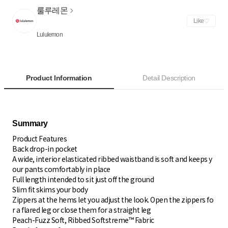
룰루레몬
Like
Lululemon
Product Information
Detail Description
Product Features
Back drop-in pocket
A wide, interior elasticated ribbed waistband is soft and keeps y
our pants comfortably in place
Full length intended to sit just off the ground
Slim fit skims your body
Zippers at the hems let you adjust the look. Open the zippers fo
r a flared leg or close them for a straight leg
Peach-Fuzz Soft, Ribbed Softstreme™ Fabric