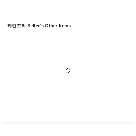
케런프리 Seller's Other Items