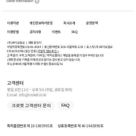
Seller Information
이용약관
개인정보처리방침
회사소개
운영정책
이용방법
공지사항
이벤트
FAQ
(주)와이오엘오 ㅣ 대표 황유미
사업자등록번호
610-86-34204
ㅣ 통신판매번호 2019-서울마포-1239 ㅣ 호스팅 (주)와이오엘오
070-8676-8799 (발신 전용)
사업자 정보 확인 >
고객 문의: 우측 고객센터 / 이메일 / 카카오플러스 채널을 통해 문의 접수 부탁드립니다.
(정확한 상담 기록을 위해 유선상 문의는 접수받고 있지 않습니다)
주소 [
04004
] 서울특별시 마포구 월드컵로10길
5-6
고객센터
평일 오전 11시 ~ 오후 5시 (주말, 공휴일 제외)
E-mail : info@croket.co.kr
크로켓 고객센터 문의
FAQ
특허출원번호
제 10-1865905호
상표등록번호
제 40-1643898호