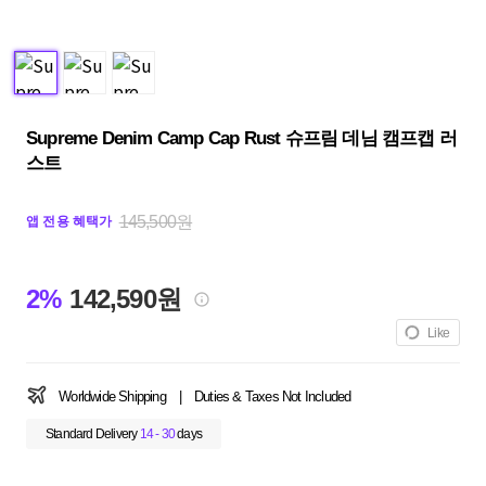
Supreme Denim Camp Cap Rust 슈프림 데님 캠프캡 러
스트
145,500원
앱 전용 혜택가
2%
142,590원
Like
Worldwide Shipping
|
Duties & Taxes Not Included
Standard Delivery
14 - 30
days