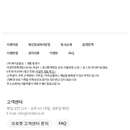
이용약관
개인정보처리방침
회사소개
운영정책
이용방법
공지사항
이벤트
FAQ
(주)와이오엘오 ㅣ 대표 황유미
사업자등록번호
610-86-34204
ㅣ 통신판매번호 2019-서울마포-1239 ㅣ 호스팅 (주)와이오엘오
070-8676-8799 (발신 전용)
사업자 정보 확인 >
고객 문의: 우측 고객센터 / 이메일 / 카카오플러스 채널을 통해 문의 접수 부탁드립니다.
(정확한 상담 기록을 위해 유선상 문의는 접수받고 있지 않습니다)
주소 [
04004
] 서울특별시 마포구 월드컵로10길
5-6
고객센터
평일 오전 11시 ~ 오후 5시 (주말, 공휴일 제외)
E-mail : info@croket.co.kr
크로켓 고객센터 문의
FAQ