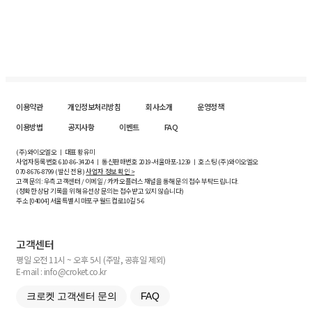
이용약관
개인정보처리방침
회사소개
운영정책
이용방법
공지사항
이벤트
FAQ
(주)와이오엘오 ㅣ 대표 황유미
사업자등록번호
610-86-34204
ㅣ 통신판매번호 2019-서울마포-1239 ㅣ 호스팅 (주)와이오엘오
070-8676-8799 (발신 전용)
사업자 정보 확인 >
고객 문의: 우측 고객센터 / 이메일 / 카카오플러스 채널을 통해 문의 접수 부탁드립니다.
(정확한 상담 기록을 위해 유선상 문의는 접수받고 있지 않습니다)
주소 [
04004
] 서울특별시 마포구 월드컵로10길
5-6
고객센터
평일 오전 11시 ~ 오후 5시 (주말, 공휴일 제외)
E-mail : info@croket.co.kr
크로켓 고객센터 문의
FAQ