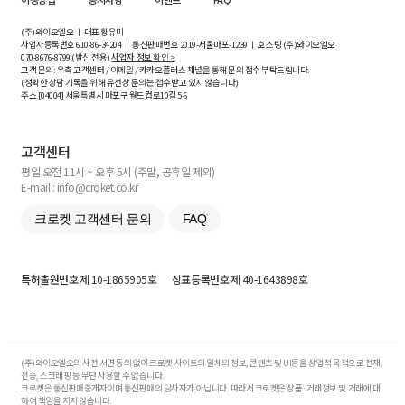
(주)와이오엘오 ㅣ 대표 황유미
사업자등록번호
610-86-34204
ㅣ 통신판매번호 2019-서울마포-1239 ㅣ 호스팅 (주)와이오엘오
070-8676-8799 (발신 전용)
사업자 정보 확인 >
고객 문의: 우측 고객센터 / 이메일 / 카카오플러스 채널을 통해 문의 접수 부탁드립니다.
(정확한 상담 기록을 위해 유선상 문의는 접수받고 있지 않습니다)
주소 [
04004
] 서울특별시 마포구 월드컵로10길
5-6
고객센터
평일 오전 11시 ~ 오후 5시 (주말, 공휴일 제외)
E-mail : info@croket.co.kr
크로켓 고객센터 문의
FAQ
특허출원번호
제 10-1865905호
상표등록번호
제 40-1643898호
(주)와이오엘오의 사전 서면 동의 없이 크로켓 사이트의 일체의 정보, 콘텐츠 및 UI등을 상업적 목적으로 전재,
전송, 스크래핑 등 무단 사용할 수 없습니다.
크로켓은 통신판매중개자이며 통신판매의 당사자가 아닙니다. 따라서 크로켓은 상품·거래정보 및 거래에 대
하여 책임을 지지 않습니다.