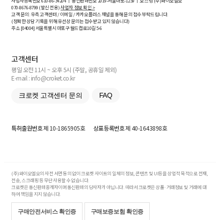
사업자등록번호
610-86-34204
ㅣ 통신판매번호 2019-서울마포-1239 ㅣ 호스팅 (주)와이오엘오
070-8676-8799 (발신 전용)
사업자 정보 확인 >
고객 문의: 우측 고객센터 / 이메일 / 카카오플러스 채널을 통해 문의 접수 부탁드립니다.
(정확한 상담 기록을 위해 유선상 문의는 접수받고 있지 않습니다)
주소 [
04004
] 서울특별시 마포구 월드컵로10길
5-6
고객센터
평일 오전 11시 ~ 오후 5시 (주말, 공휴일 제외)
E-mail : info@croket.co.kr
크로켓 고객센터 문의
FAQ
특허출원번호
제 10-1865905호
상표등록번호
제 40-1643898호
(주)와이오엘오의 사전 서면 동의 없이 크로켓 사이트의 일체의 정보, 콘텐츠 및 UI등을 상업적 목적으로 전재,
전송, 스크래핑 등 무단 사용할 수 없습니다.
크로켓은 통신판매중개자이며 통신판매의 당사자가 아닙니다. 따라서 크로켓은 상품·거래정보 및 거래에 대
하여 책임을 지지 않습니다.
구매안전서비스 확인증
구매보증보험 확인증