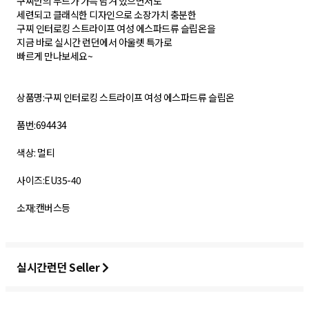
구찌만의 무드가 가득 담겨 있으면서도
세련되고 클래식한 디자인으로 소장가치 충분한
구찌 인터로킹 스트라이프 여성 에스파드류 슬립온을
지금 바로 실시간 런던에서 아울렛 특가로
빠르게 만나보세요~
상품명:구찌 인터로킹 스트라이프 여성 에스파드류 슬립온
품번:694434
색상: 멀티
사이즈:EU35-40
소재:캔버스등
실시간런던 Seller