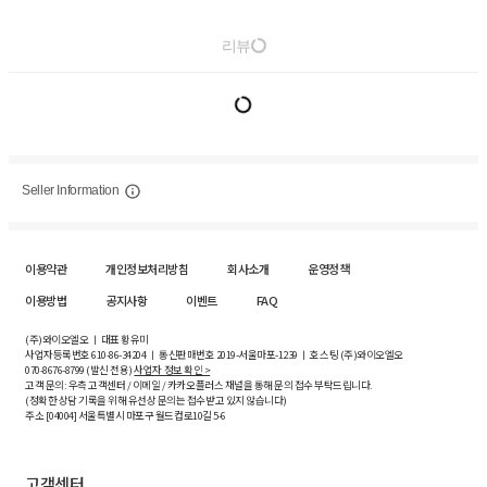
리뷰
Seller Information
이용약관
개인정보처리방침
회사소개
운영정책
이용방법
공지사항
이벤트
FAQ
(주)와이오엘오 ㅣ 대표 황유미
사업자등록번호
610-86-34204
ㅣ 통신판매번호 2019-서울마포-1239 ㅣ 호스팅 (주)와이오엘오
070-8676-8799 (발신 전용)
사업자 정보 확인 >
고객 문의: 우측 고객센터 / 이메일 / 카카오플러스 채널을 통해 문의 접수 부탁드립니다.
(정확한 상담 기록을 위해 유선상 문의는 접수받고 있지 않습니다)
주소 [
04004
] 서울특별시 마포구 월드컵로10길
5-6
고객센터