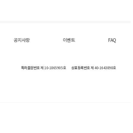
공지사항
이벤트
FAQ
특허출원번호
제 10-1865905호
상표등록번호
제 40-1643898호