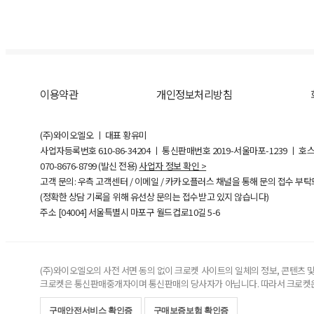
이용약관
개인정보처리방침
(주)와이오엘오 ㅣ 대표 황유미
사업자등록번호
610-86-34204
ㅣ 통신판매번호 2019-서울마포-1239 ㅣ 호
070-8676-8799 (발신 전용)
사업자 정보 확인 >
고객 문의: 우측 고객센터 / 이메일 / 카카오플러스 채널을 통해 문의 접수 부
(정확한 상담 기록을 위해 유선상 문의는 접수받고 있지 않습니다)
주소 [
04004
] 서울특별시 마포구 월드컵로10길
5-6
(주)와이오엘오의 사전 서면 동의 없이 크로켓 사이트의 일체의 정보, 콘텐츠 및 
크로켓은 통신판매중개자이며 통신판매의 당사자가 아닙니다. 따라서 크로켓은
구매안전서비스 확인증
구매보증보험 확인증