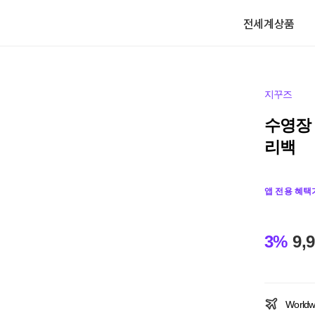
전세계상품
지꾸즈
수영장
리백
앱 전용 혜택
3%
9,
Worldw