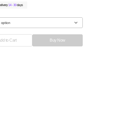
elivery
14 - 30
days
 option
dd to Cart
Buy Now