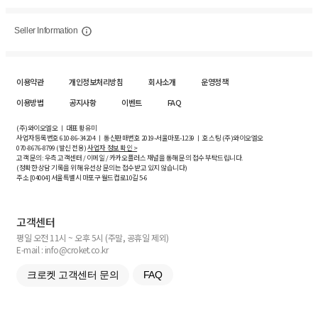
Seller Information
이용약관
개인정보처리방침
회사소개
운영정책
이용방법
공지사항
이벤트
FAQ
(주)와이오엘오 ㅣ 대표 황유미
사업자등록번호
610-86-34204
ㅣ 통신판매번호 2019-서울마포-1239 ㅣ 호스팅 (주)와이오엘오
070-8676-8799 (발신 전용)
사업자 정보 확인 >
고객 문의: 우측 고객센터 / 이메일 / 카카오플러스 채널을 통해 문의 접수 부탁드립니다.
(정확한 상담 기록을 위해 유선상 문의는 접수받고 있지 않습니다)
주소 [
04004
] 서울특별시 마포구 월드컵로10길
5-6
고객센터
평일 오전 11시 ~ 오후 5시 (주말, 공휴일 제외)
E-mail : info@croket.co.kr
크로켓 고객센터 문의
FAQ