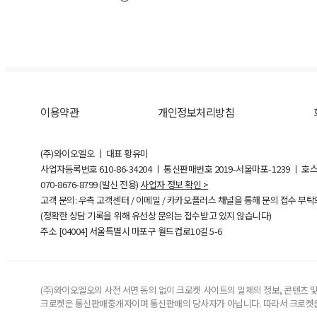
이용약관
개인정보처리방침
(주)와이오엘오 ㅣ 대표 황유미
사업자등록번호
610-86-34204
ㅣ 통신판매번호 2019-서울마포-1239 ㅣ 호
070-8676-8799 (발신 전용)
사업자 정보 확인 >
고객 문의: 우측 고객센터 / 이메일 / 카카오플러스 채널을 통해 문의 접수 부
(정확한 상담 기록을 위해 유선상 문의는 접수받고 있지 않습니다)
주소 [
04004
] 서울특별시 마포구 월드컵로10길
5-6
(주)와이오엘오의 사전 서면 동의 없이 크로켓 사이트의 일체의 정보, 콘텐츠 및 
크로켓은 통신판매중개자이며 통신판매의 당사자가 아닙니다. 따라서 크로켓은