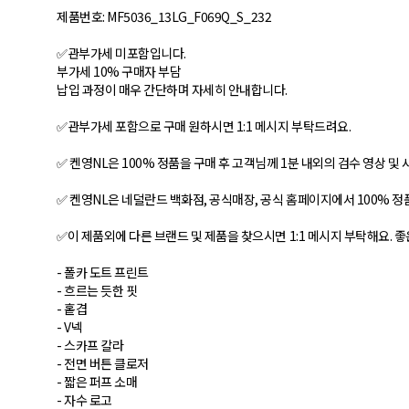
제품번호: MF5036_13LG_F069Q_S_232
✅관부가세 미포함입니다.
부가세 10% 구매자 부담
납입 과정이 매우 간단하며 자세히 안내합니다.
✅관부가세 포함으로 구매 원하시면 1:1 메시지 부탁드려요.
✅ 켄영NL은 100% 정품을 구매 후 고객님께 1분 내외의 검수 영상 및
✅ 켄영NL은 네덜란드 백화점, 공식매장, 공식 홈페이지에서 100% 
✅이 제품외에 다른 브랜드 및 제품을 찾으시면 1:1 메시지 부탁해요.
- 폴카 도트 프린트
- 흐르는 듯한 핏
- 홑겹
- V넥
- 스카프 칼라
- 전면 버튼 클로저
- 짧은 퍼프 소매
- 자수 로고