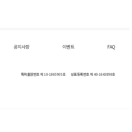
공지사항
이벤트
FAQ
특허출원번호
제 10-1865905호
상표등록번호
제 40-1643898호