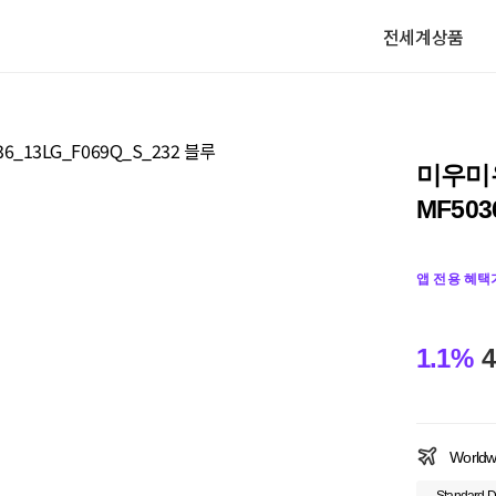
전세계상품
미우미
MF503
앱 전용 혜택
1.1%
4
Worldw