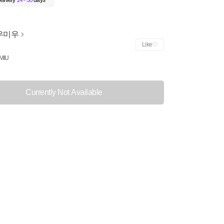
elivery
14 - 30
days
우미우
Like
MIU
Currently Not Available