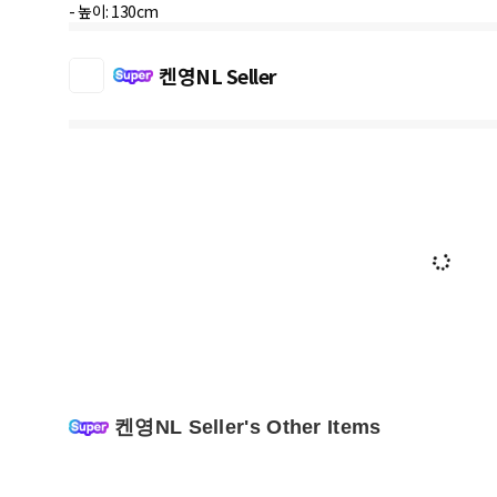
- 높이: 130cm
켄영NL Seller
켄영NL Seller's Other Items