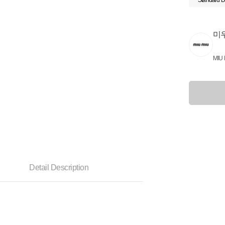
Standard D
미
MIU 
Detail Description